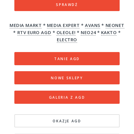
SPRAWDŹ
MEDIA MARKT
*
MEDIA EXPERT
*
AVANS
*
NEONET
*
RTV EURO AGD
*
OLEOLE!
*
NEO24
*
KAKTO
*
ELECTRO
TANIE AGD
NOWE SKLEPY
GALERIA Z AGD
OKAZJE AGD